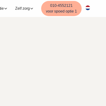
010-4552121
tie
Zelf zorg
voor spoed optie 1