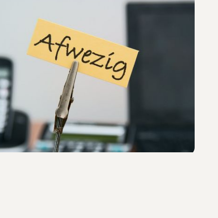
Praktijknieuws
Afwezigheid artsen
Vakantieplanning
Lees het nieuwsbericht