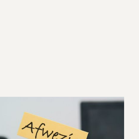
Praktijknieuws
Afwezigheid artsen