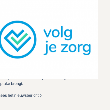
Uw gezondheid
Landelijk SchakelPunt
et LSP | Volgjezorg Het Landelijk Schakelpunt is
en zorginfrastructuur. Dat is een netwerk waar
zorgaanbieders op kunnen aansluiten. Via dit netwerk
kunnen zij medische gegevens over hun patiënten
et elkaar uitwisselen. 24 uur per dag, zeven dagen
n de week. Het Landelijk Schakelpunt is hier speciaal
oor ontwikkeld en beveiligd. Als dit bij u nog niet
eregistreerd is in de praktijk horen wij graag uw
tandpunt. Het kan ook zijn dat de zorgverlener het ter
prake brengt.
Lees het nieuwsbericht