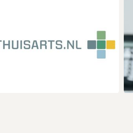
Praktijknieuws
Uw gezondheid
Moet ik naar de huisarts?
Thuisarts.nl | Betrouwbare informatie over ziekte en
gezondheid. Hier kunt u veel informatie vinden over
ziektebeelden. Er staat op beschreven wat u zelf kunt
doen en wanneer het wijs is contact op te nemen met
de huisarts. De site is gemaakt voor en door
huisartsen.
Lees het nieuwsbericht