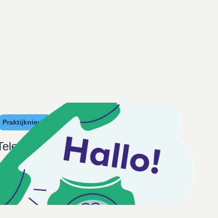
Praktijknieuws
Telefonische bereikbaarheid
Lees het nieuwsbericht