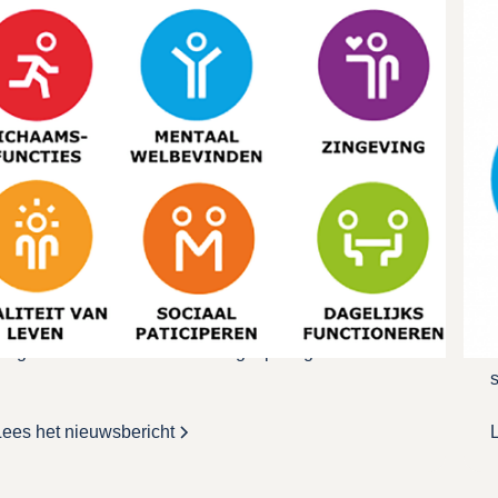
Praktijknieuws
Positieve Gezondheid
We vinden vooral een betekenisvol leven belangrijk,
H
we willen mee kunnen doen en ons energiek voelen.
e
Dat blijkt uit onderzoek. Het gaat niet alleen om
lichamelijke gezondheid, maar over wat ons
veerkracht geeft. En dat is per persoon verschillend.
m
Daarom focust Positieve Gezondheid niet op ziekte,
i
maar op wat voor ons belangrijk is.
v
MijnPositieveGezondheid.nl. Het kan dus zijn dat een
g
zorgverlener hier met u over in gesprek gaat.
s
s
Lees het nieuwsbericht