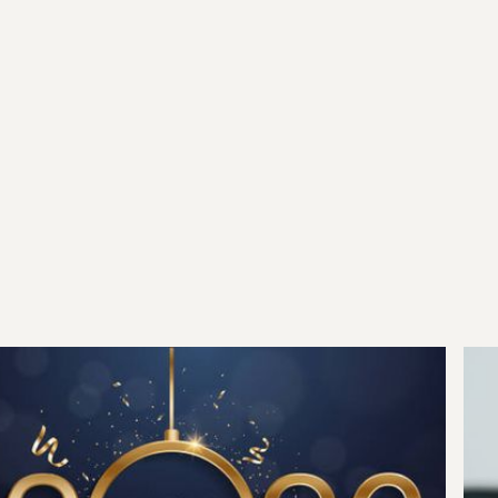
Praktijknieuws
Bereikbaarheid tijdens de
feestdagen