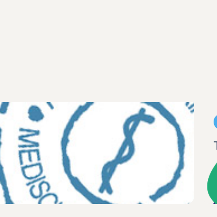
Praktijknieuws
Rijbewijskeuringen
Rijbewijskeuringen
Lees het nieuwsbericht