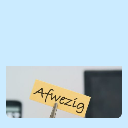
Praktijknieuws
Afwezigheid artsen
Lees het nieuwsbericht