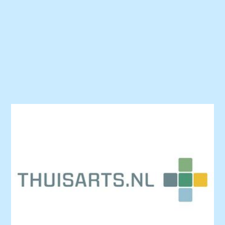
Praktijknieuws
Uw gezondheid
Moet ik naar de huisarts?
Thuisarts.nl | Betrouwbare informatie over ziekte en
gezondheid. Hier kunt u veel informatie vinden
over ziektebeelden. Er staat op beschreven wat u
zelf kunt doen en wanneer het wijs is contact op te
nemen met de huisarts. De site is gemaakt voor en
door huisartsen.