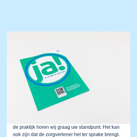
Uw gezondheid
Landelijk SchakelPunt
Het LSP | Volgjezorg Het Landelijk Schakelpunt is
een zorginfrastructuur. Dat is een netwerk waar
zorgaanbieders op kunnen aansluiten. Via dit
netwerk kunnen zij medische gegevens over hun
patiënten met elkaar uitwisselen. 24 uur per dag,
zeven dagen in de week. Het Landelijk
Schakelpunt is hier speciaal voor ontwikkeld en
beveiligd. Als dit bij u nog niet geregistreerd is in
de praktijk horen wij graag uw standpunt. Het kan
ook zijn dat de zorgverlener het ter sprake brengt.