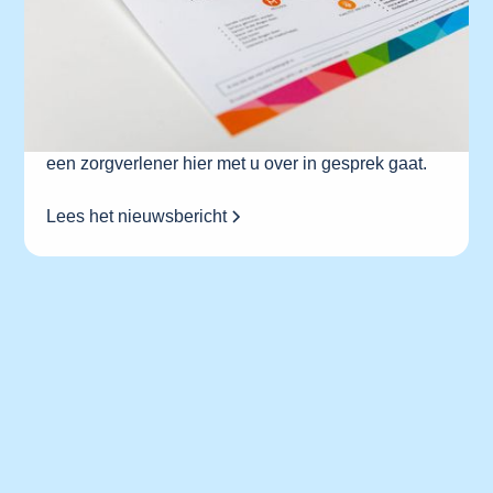
energiek voelen. Dat blijkt uit onderzoek. Het gaat
niet alleen om lichamelijke gezondheid, maar over
wat ons veerkracht geeft. En dat is per persoon
verschillend. Daarom focust Positieve Gezondheid
niet op ziekte, maar op wat voor ons belangrijk is.
MijnPositieveGezondheid.nl. Het kan dus zijn dat
een zorgverlener hier met u over in gesprek gaat.
Lees het nieuwsbericht