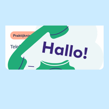
Praktijknieuws
Telefonische bereikbaarheid
Lees het nieuwsbericht