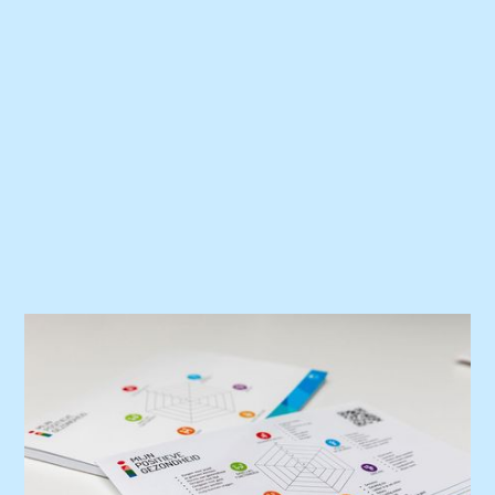
Praktijknieuws
Positieve Gezondheid
We vinden vooral een betekenisvol leven
belangrijk, we willen mee kunnen doen en ons