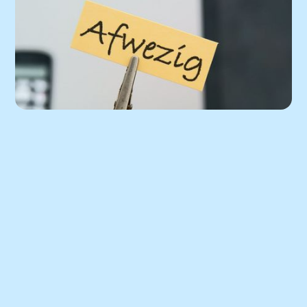
Afwezigheid artsen
Vakantieplanning
Lees het nieuwsbericht