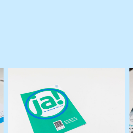
Uw gezondheid
Landelijk SchakelPunt
Het LSP | Volgjezorg Het Landelijk Schakelpunt
is een zorginfrastructuur. Dat is een netwerk
waar zorgaanbieders op kunnen aansluiten. Via
dit netwerk kunnen zij medische gegevens over