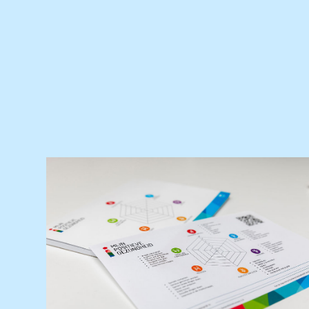
Praktijknieuws
Positieve Gezondheid
We vinden vooral een betekenisvol leven
belangrijk, we willen mee kunnen doen en ons
energiek voelen. Dat blijkt uit onderzoek. Het
gaat niet alleen om lichamelijke gezondheid,