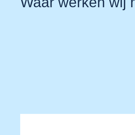
Waar werken wij m
Praktijknieuws
Uw gezondheid