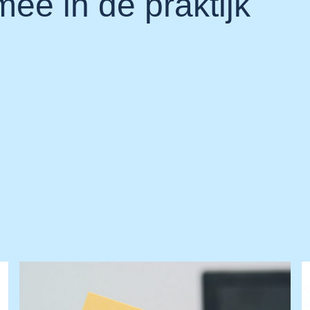
ee in de praktijk
Praktijknieuws