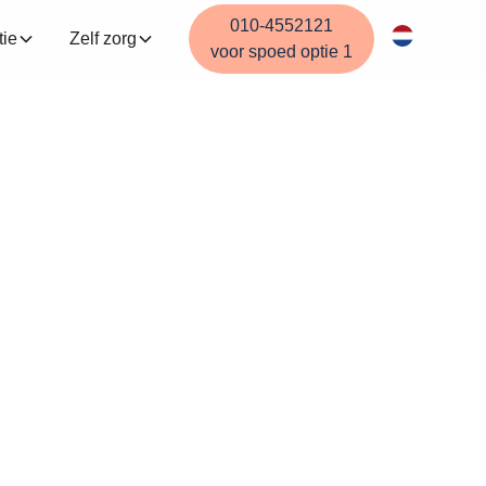
010-4552121
tie
Zelf zorg
voor spoed optie 1