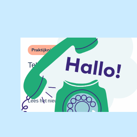
Praktijknieuws
Telefonische bereikbaarheid
Lees het nieuwsbericht