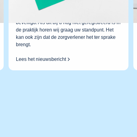
hun patiënten met elkaar uitwisselen. 24 uur per
dag, zeven dagen in de week. Het Landelijk
Schakelpunt is hier speciaal voor ontwikkeld en
beveiligd. Als dit bij u nog niet geregistreerd is in
de praktijk horen wij graag uw standpunt. Het
kan ook zijn dat de zorgverlener het ter sprake
brengt.
Lees het nieuwsbericht