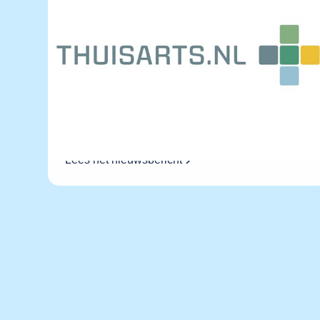
Moet ik naar de huisarts?
Thuisarts.nl | Betrouwbare informatie over ziekte
en gezondheid. Hier kunt u veel informatie
vinden over ziektebeelden. Er staat op
beschreven wat u zelf kunt doen en wanneer het
wijs is contact op te nemen met de huisarts. De
site is gemaakt voor en door huisartsen.
Lees het nieuwsbericht