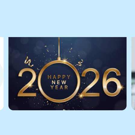
Praktijknieuws
Bereikbaarheid tijdens de
feestdagen
Bereikbaarheid
Lees het nieuwsbericht