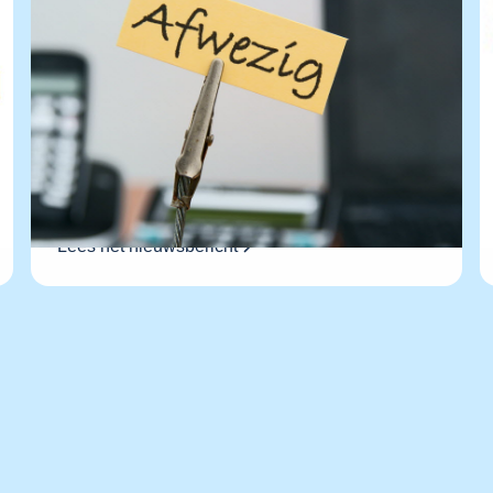
Afwezigheid artsen
Vakantieplanning
Lees het nieuwsbericht