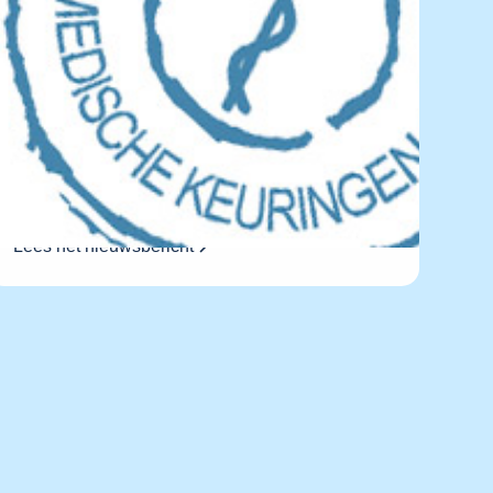
Rijbewijskeuringen
Rijbewijskeuringen
Lees het nieuwsbericht