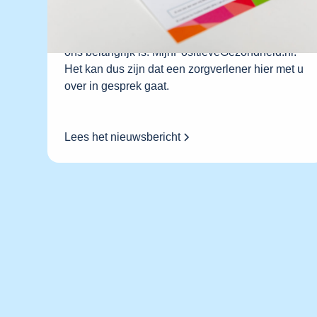
maar over wat ons veerkracht geeft. En dat is per
persoon verschillend. Daarom focust Positieve
Gezondheid niet op ziekte, maar op wat voor
ons belangrijk is. MijnPositieveGezondheid.nl.
Het kan dus zijn dat een zorgverlener hier met u
over in gesprek gaat.
Lees het nieuwsbericht