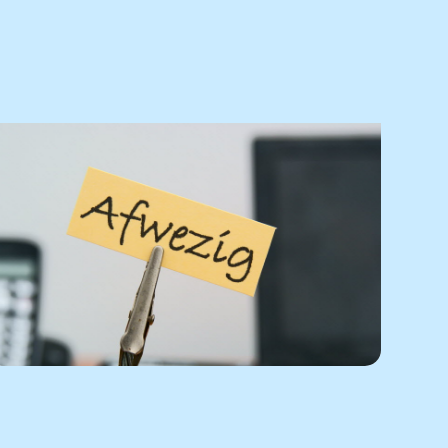
Praktijknieuws
Afwezigheid artsen
Lees het nieuwsbericht